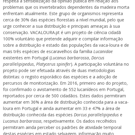
respeita à sensibilização da opinião pública em relação aos
problemas que os invertebrados dependentes da madeira morta
enfrentam atualmente. Este grupo de organismos representa
cerca de 30% das espécies florestais a nível mundial, pelo que
urge conhecer a sua distribuição e principais ameaças à sua
conservação. VACALOURA.pt é um projeto de ciência cidadã
100% voluntário que pretende adquirir e compilar informação
sobre a distribuição e estado das populações da vaca-loura e de
mais três espécies de escaravelhos da família
Lucanidae
existentes em Portugal (
Lucanus barbarossa
,
Dorcus
parallelipipedus
,
Platycerus spinifer
). A participação voluntária no
projeto pode ser efetuada através de duas metodologias
distintas: o registo esporádico das espécies e a adoção de
percursos de monitorização. Em 2016, primeiro ano do projeto,
foi confirmado o avistamento de 552 lucanídeos em Portugal,
reportados por cerca de 500 cidadãos. Estes dados permitiram
aumentar em 36% a área de distribuição conhecida para a vaca-
loura em Portugal e ainda aumentar em 33 e 47% a área de
distribuição conhecida das espécies
Dorcus parallelipipedus
e
Lucanus barbarossa
, respetivamente. Os dados recolhidos
permitiram ainda perceber os padrões de atividade temporal
destas espécies em estado selvagem, informação muito