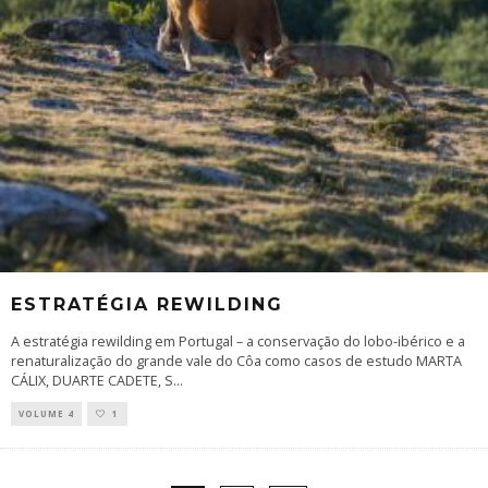
ESTRATÉGIA REWILDING
A estratégia rewilding em Portugal – a conservação do lobo-ibérico e a
renaturalização do grande vale do Côa como casos de estudo MARTA
CÁLIX, DUARTE CADETE, S
...
VOLUME 4
1