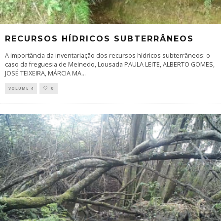
RECURSOS HÍDRICOS SUBTERRÂNEOS
A importância da inventariação dos recursos hídricos subterrâneos: o
caso da freguesia de Meinedo, Lousada PAULA LEITE, ALBERTO GOMES,
JOSÉ TEIXEIRA, MÁRCIA MA
...
VOLUME 4
0