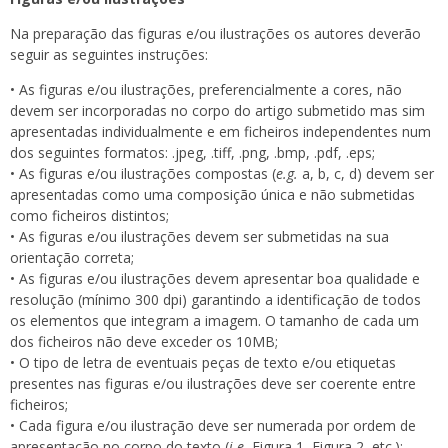
Na preparação das figuras e/ou ilustrações os autores deverão
seguir as seguintes instruções:
• As figuras e/ou ilustrações, preferencialmente a cores, não
devem ser incorporadas no corpo do artigo submetido mas sim
apresentadas individualmente e em ficheiros independentes num
dos seguintes formatos: .jpeg, .tiff, .png, .bmp, .pdf, .eps;
• As figuras e/ou ilustrações compostas (
e.g.
a, b, c, d) devem ser
apresentadas como uma composição única e não submetidas
como ficheiros distintos;
• As figuras e/ou ilustrações devem ser submetidas na sua
orientação correta;
• As figuras e/ou ilustrações devem apresentar boa qualidade e
resolução (mínimo 300 dpi) garantindo a identificação de todos
os elementos que integram a imagem. O tamanho de cada um
dos ficheiros não deve exceder os 10MB;
• O tipo de letra de eventuais peças de texto e/ou etiquetas
presentes nas figuras e/ou ilustrações deve ser coerente entre
ficheiros;
• Cada figura e/ou ilustração deve ser numerada por ordem de
apresentação no corpo do texto (
i.e.
Figura 1, Figura 2, etc.);