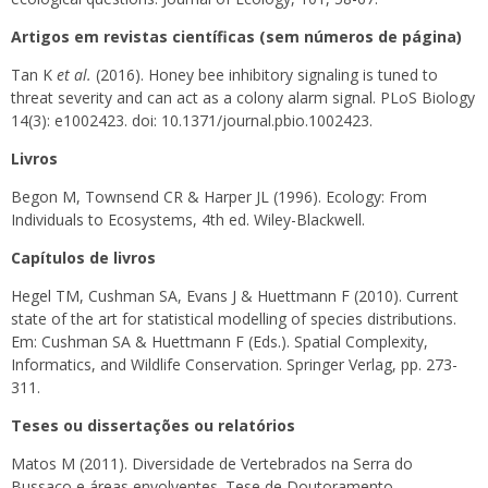
Artigos em revistas científicas (sem números de página)
Tan K
et al.
(2016). Honey bee inhibitory signaling is tuned to
threat severity and can act as a colony alarm signal. PLoS Biology
14(3): e1002423. doi: 10.1371/journal.pbio.1002423.
Livros
Begon M, Townsend CR & Harper JL (1996). Ecology: From
Individuals to Ecosystems, 4th ed. Wiley-Blackwell.
Capítulos de livros
Hegel TM, Cushman SA, Evans J & Huettmann F (2010). Current
state of the art for statistical modelling of species distributions.
Em: Cushman SA & Huettmann F (Eds.). Spatial Complexity,
Informatics, and Wildlife Conservation. Springer Verlag, pp. 273-
311.
Teses ou dissertações ou relatórios
Matos M (2011). Diversidade de Vertebrados na Serra do
Bussaco e áreas envolventes. Tese de Doutoramento,